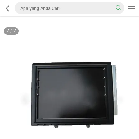
2
/
2