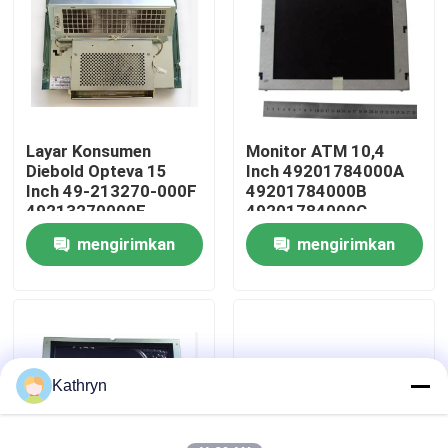
Tur Pabrik
Kontrol kualitas
Layar Konsumen
Monitor ATM 10,4
Diebold Opteva 15
Inch 49201784000A
Hubungi kami
Inch 49-213270-000F
49201784000B
49213270000F
49201784000C
mengirimkan
mengirimkan
Permintaan Penawaran
permintaan
permintaan
Suku Cadang Mesin ATM
Bagian ATM NCR
Kathryn
Suku Cadang ATM Wincor