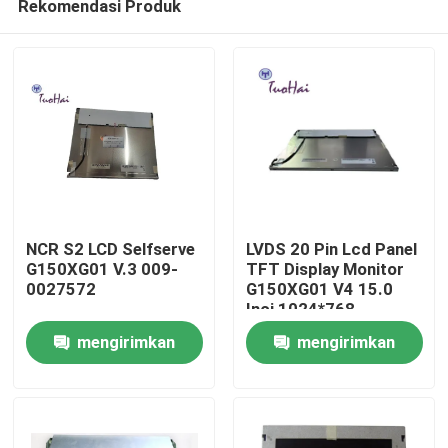
Rekomendasi Produk
NCR S2 LCD Selfserve
LVDS 20 Pin Lcd Panel
G150XG01 V.3 009-
TFT Display Monitor
0027572
G150XG01 V4 15.0
Inci 1024*768
Rumah
mengirimkan
mengirimkan
Produk
permintaan
permintaan
Tentang kami