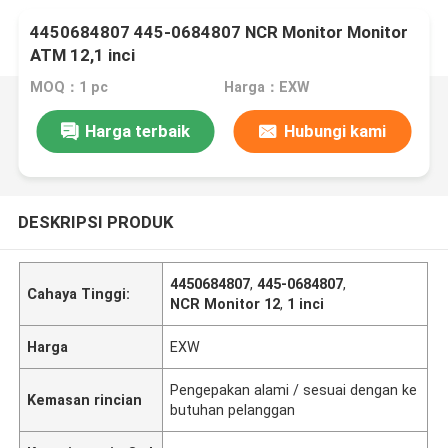
4450684807 445-0684807 NCR Monitor Monitor
ATM 12,1 inci
MOQ：1 pc
Harga：EXW
Harga terbaik
Hubungi kami
DESKRIPSI PRODUK
4450684807
,
445-0684807
,
Cahaya Tinggi:
NCR Monitor 12
,
1 inci
Harga
EXW
Pengepakan alami / sesuai dengan ke
Kemasan rincian
butuhan pelanggan