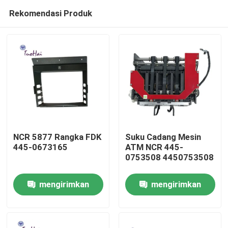
Rekomendasi Produk
NCR 5877 Rangka FDK
Suku Cadang Mesin
445-0673165
ATM NCR 445-
0753508 4450753508
Rumah
mengirimkan
mengirimkan
Produk
permintaan
permintaan
Tentang kami