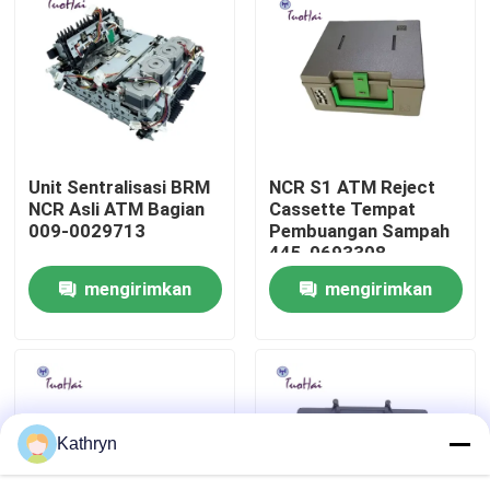
Tur Pabrik
Kontrol kualitas
Unit Sentralisasi BRM
NCR S1 ATM Reject
Hubungi kami
NCR Asli ATM Bagian
Cassette Tempat
009-0029713
Pembuangan Sampah
445-0693308
Permintaan Penawaran
mengirimkan
mengirimkan
permintaan
permintaan
Suku Cadang Mesin ATM
Bagian ATM NCR
Kathryn
Suku Cadang ATM Wincor