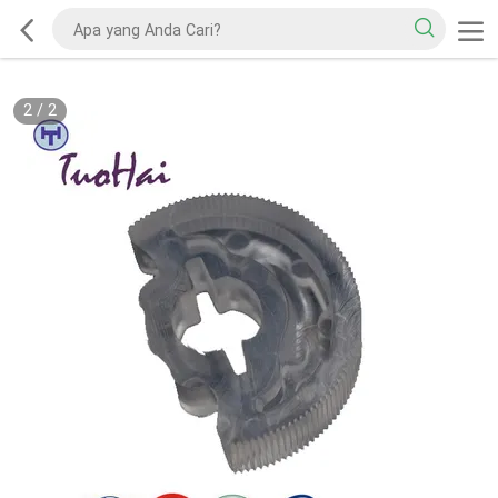
2
/
2