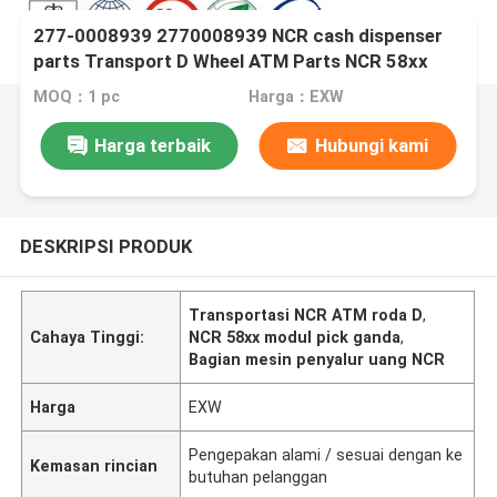
277-0008939 2770008939 NCR cash dispenser
parts Transport D Wheel ATM Parts NCR 58xx
Dual Pick Module Half Round D Wheel
MOQ：1 pc
Harga：EXW
Harga terbaik
Hubungi kami
DESKRIPSI PRODUK
Transportasi NCR ATM roda D
,
Cahaya Tinggi:
NCR 58xx modul pick ganda
,
Bagian mesin penyalur uang NCR
Harga
EXW
Pengepakan alami / sesuai dengan ke
Kemasan rincian
butuhan pelanggan