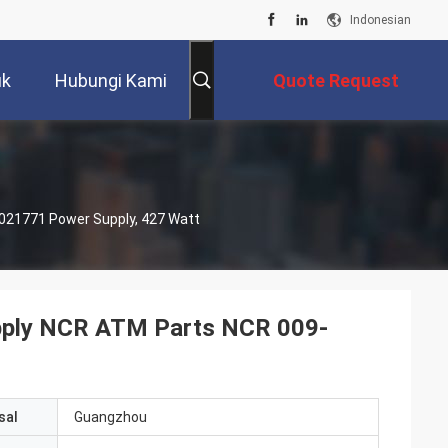
Indonesian
uk
Hubungi Kami
Quote Request
Suatu
21771 Power Supply, 427 Watt
ply NCR ATM Parts NCR 009-
sal
Guangzhou