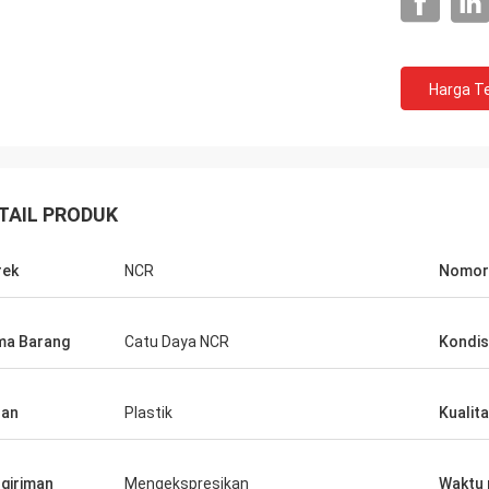
Harga Te
TAIL PRODUK
rek
NCR
Nomor 
a Barang
Catu Daya NCR
Kondis
Marina
han
Plastik
Kualit
mereka sangat baik, pengenalan
ngat rinci, untuk pertanyaan
 bisa tepat waktu dan jawaban
giriman
Mengekspresikan
Waktu 