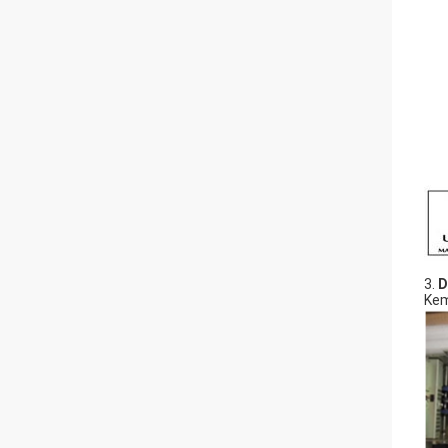
3.
D
Kem