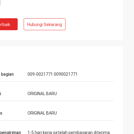
rbaik
Hubungi Sekarang
bagian
009-0021771 0090021771
i
ORIGINAL BARU
as
ORIGINAL BARU
pengiriman
1-5 hari kerja setelah pembayaran diterima