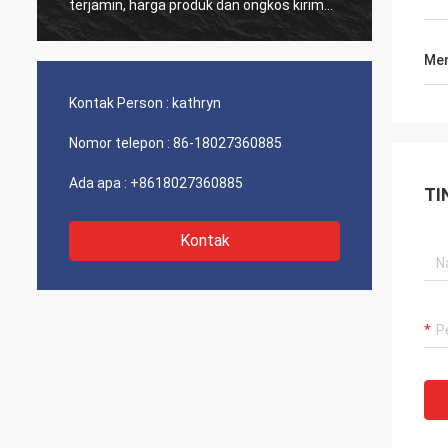
terjamin, harga produk dan ongkos kirim
yang saba
masuk akal, berharap dapat terus bekerja
sama di lain waktu.
Men
Kontak Person :
kathryn
Nomor telepon :
86-18027360885
Ada apa :
+8618027360885
TI
Kontak