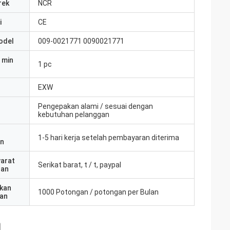
rek
NCR
i
CE
odel
009-0021771 0090021771
 min
1 pc
EXW
Pengepakan alami / sesuai dengan
kebutuhan pelanggan
1-5 hari kerja setelah pembayaran diterima
an
yarat
Serikat barat, t / t, paypal
ran
kan
1000 Potongan / potongan per Bulan
an