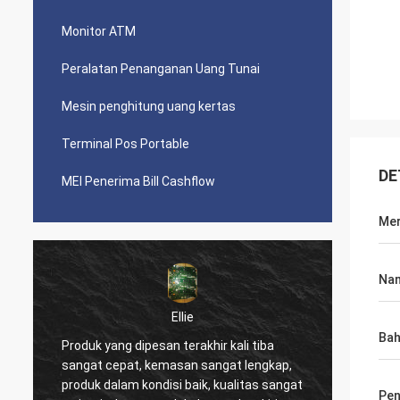
Monitor ATM
Peralatan Penanganan Uang Tunai
Mesin penghitung uang kertas
Terminal Pos Portable
DE
MEI Penerima Bill Cashflow
Me
Nam
Ellie
Ba
Produk yang dipesan terakhir kali tiba
Layanan 
sangat cepat, kemasan sangat lengkap,
produk sa
produk dalam kondisi baik, kualitas sangat
kami juga
Pen