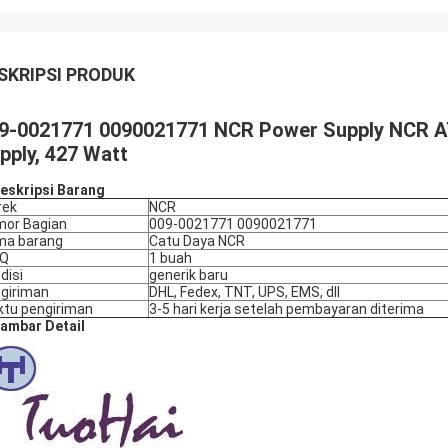
SKRIPSI PRODUK
9-0021771 0090021771 NCR Power Supply NCR 
pply, 427 Watt
eskripsi Barang
rek
NCR
or Bagian
009-0021771 0090021771
ma barang
Catu Daya NCR
Q
1 buah
disi
generik baru
giriman
DHL, Fedex, TNT, UPS, EMS, dll
tu pengiriman
3-5 hari kerja setelah pembayaran diterima
ambar Detail