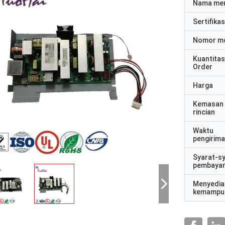
Nama me
Sertifikas
Nomor m
Kuantitas
Order
Harga
Kemasan
rincian
Waktu
pengirim
Syarat-s
pembaya
Menyedia
kemampu