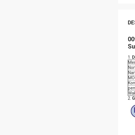
DE
00
Su
1.
D
Me
Nom
Na
MO
Kon
pen
Wak
2.
G