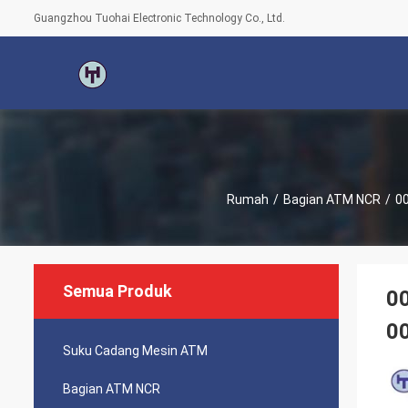
Guangzhou Tuohai Electronic Technology Co., Ltd.
Rumah
/
Bagian ATM NCR
/
00
Semua Produk
0
0
Suku Cadang Mesin ATM
Bagian ATM NCR