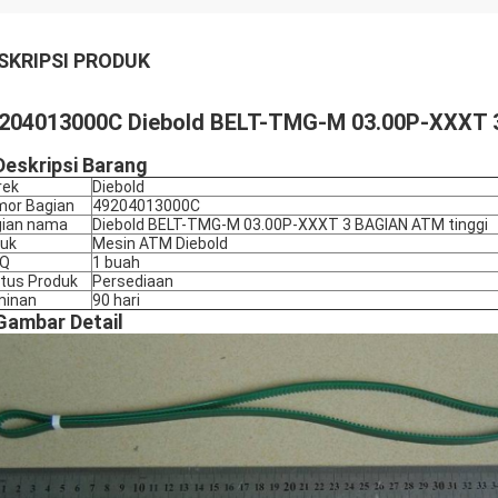
SKRIPSI PRODUK
204013000C Diebold BELT-TMG-M 03.00P-XXXT 3
Deskripsi Barang
rek
Diebold
or Bagian
49204013000C
ian nama
Diebold BELT-TMG-M 03.00P-XXXT 3 BAGIAN ATM tinggi
uk
Mesin ATM Diebold
Q
1 buah
tus Produk
Persediaan
minan
90 hari
Gambar Detail