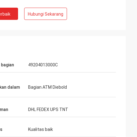
rbaik
Hubungi Sekarang
bagian
49204013000C
kan dalam
Bagian ATM Diebold
iman
DHL FEDEX UPS TNT
as
Kualitas baik