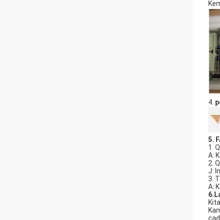
Kem
4.
p
5.
F
1. 
A: 
2. 
J: 
3. 
A: 
6.
L
Kit
Kam
cad