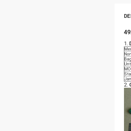
DE
49
1.
Me
Nom
Bag
Unt
MO
Sta
Ja
2.