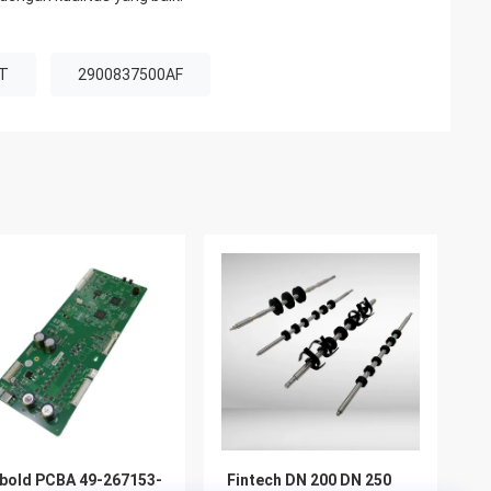
4T
2900837500AF
bold PCBA 49-267153-
Fintech DN 200 DN 250