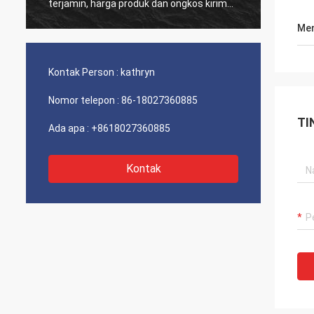
terjamin, harga produk dan ongkos kirim
yang s
masuk akal, berharap dapat terus bekerja
Men
sama di lain waktu.
Kontak Person :
kathryn
Nomor telepon :
86-18027360885
TI
Ada apa :
+8618027360885
Kontak