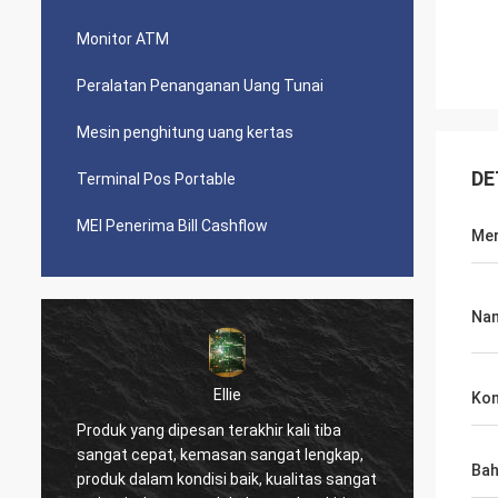
Monitor ATM
Peralatan Penanganan Uang Tunai
Mesin penghitung uang kertas
DE
Terminal Pos Portable
MEI Penerima Bill Cashflow
Me
Na
Ellie
Kon
Produk yang dipesan terakhir kali tiba
Layana
sangat cepat, kemasan sangat lengkap,
produk
Ba
produk dalam kondisi baik, kualitas sangat
kami j