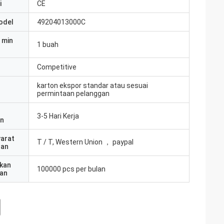
i
CE
odel
49204013000C
 min
1 buah
Competitive
karton ekspor standar atau sesuai
permintaan pelanggan
3-5 Hari Kerja
an
yarat
T / T, Western Union ， paypal
ran
kan
100000 pcs per bulan
an