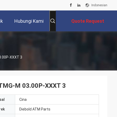
Indonesian
uk
Hubungi Kami
Quote Request
Suatu
3.00P-XXXT 3
-TMG-M 03.00P-XXXT 3
sal
Cina
rek
Diebold ATM Parts