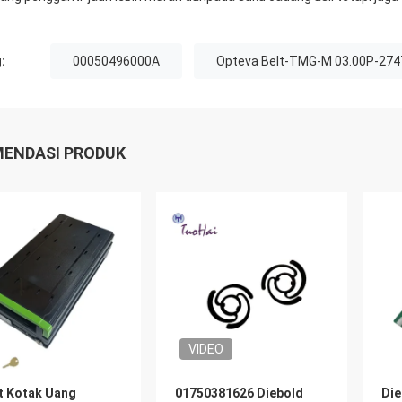
:
00050496000A
Opteva Belt-TMG-M 03.00P-27
ENDASI PRODUK
VIDEO
t Kotak Uang
01750381626 Diebold
Die