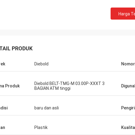
Harga Te
TAIL PRODUK
rek
Diebold
Nomor 
Diebold BELT-TMG-M 03.00P-XXXT 3
ma Produk
Diguna
BAGIAN ATM tinggi
Marina
disi
baru dan asli
Pengir
n mereka sangat baik, pengenalan
 sangat rinci, untuk pertanyaan
han
Plastik
Kualit
uga bisa tepat waktu dan jawaban