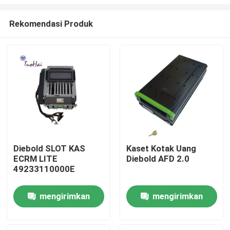
Rekomendasi Produk
Diebold SLOT KAS
Kaset Kotak Uang
ECRM LITE
Diebold AFD 2.0
Rumah
49233110000E
Produk
mengirimkan
mengirimkan
permintaan
permintaan
Tentang kami