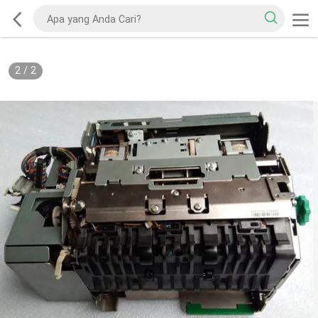
2
/
2