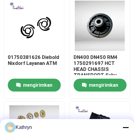
Tur Pabrik
Kontrol kualitas
Hubungi kami
01750381626 Diebold
DN400 DN450 RM4
Nixdorf Layanan ATM
1750291697 HCT
HEAD CHASSIS
Permintaan Penawaran
TRANSPORT Suku
Cadang 1750291697-
mengirimkan
mengirimkan
1 Set Gigi ATM Parts
Suku Cadang Mesin ATM
Diebold Nixdorf
permintaan
permintaan
Bagian ATM NCR
Kathryn
Suku Cadang ATM Wincor