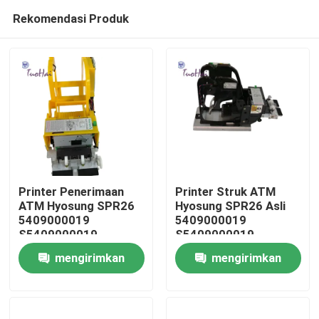
Rekomendasi Produk
Printer Penerimaan
Printer Struk ATM
ATM Hyosung SPR26
Hyosung SPR26 Asli
5409000019
5409000019
Rumah
S5409000019
S5409000019
mengirimkan
mengirimkan
Produk
permintaan
permintaan
Tentang kami