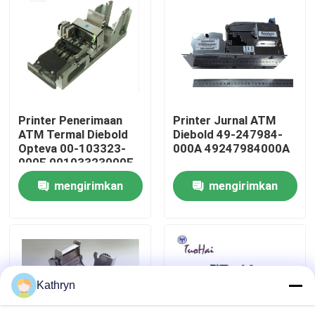
Tur Pabrik
Kontrol kualitas
Printer Penerimaan
Printer Jurnal ATM
Hubungi kami
ATM Termal Diebold
Diebold 49-247984-
Opteva 00-103323-
000A 49247984000A
000E 00103323000E
Permintaan Penawaran
mengirimkan
mengirimkan
permintaan
permintaan
Suku Cadang Mesin ATM
Bagian ATM NCR
Kathryn
Suku Cadang ATM Wincor