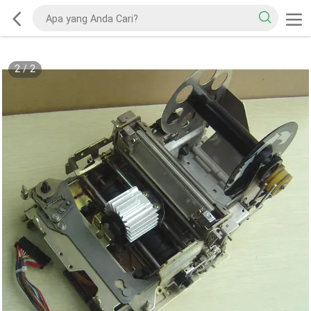
2
/
2