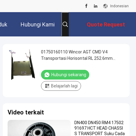
Indonesian
duk
Hubungi Kami
Quote Request
Suatu
01750160110 Wincor AGT CMD V4
Transportasi Horisontal RL 252.6mm
1750160110
Hubungi sekarang
Belajarlah lagi
Video terkait
DN400 DN450 RM4 17502
91697 HCT HEAD CHASSI
S TRANSPORT Suku Cada