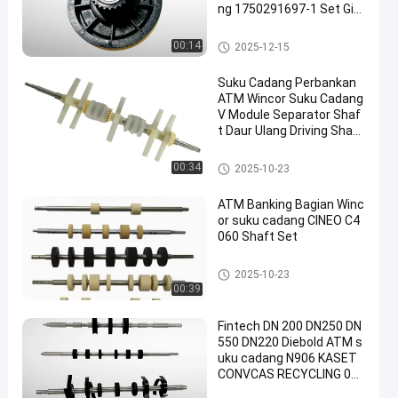
ng 1750291697-1 Set Gigi
ATM Parts Diebold Nixdor
f
Bagian ATM Diebold
00:14
2025-12-15
Suku Cadang Perbankan
ATM Wincor Suku Cadang
V Module Separator Shaf
t Daur Ulang Driving Shaft
Roller 1750200435 17502
00435-100 01750298728
Suku Cadang ATM Wincor
00:34
2025-10-23
1750298728
ATM Banking Bagian Winc
or suku cadang CINEO C4
060 Shaft Set
Suku Cadang ATM Wincor
2025-10-23
00:39
Fintech DN 200 DN250 DN
550 DN220 Diebold ATM s
uku cadang N906 KASET
CONVCAS RECYCLING 017
50301000 RM4V N906AIC