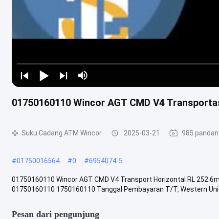
01750160110 Wincor AGT CMD V4 Transportas
Suku Cadang ATM Wincor
2025-03-21
985 panda
#
01750016564
#
0
#
6954074-5
01750160110 Wincor AGT CMD V4 Transport Horizontal RL 252.6m
01750160110 1750160110 Tanggal Pembayaran T/T, Western Unio
Pesan dari pengunjung