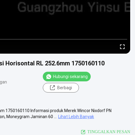
i Horisontal RL 252.6mm 1750160110
Hubungi sekarang
ngan
Berbagi
m 1750160110 Informasi produk Merek Wincor Nixdorf PN
n, Moneygram Jaminan 60 ...
Lihat Lebih Banyak
TINGGALKAN PESAN